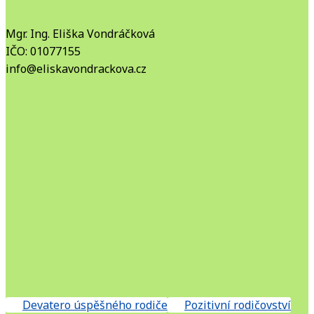
Mgr. Ing. Eliška Vondráčková
IČO: 01077155
info@eliskavondrackova.cz
Devatero úspěšného rodiče
Pozitivní rodičovství