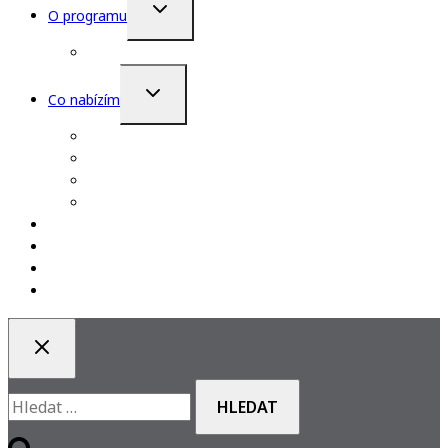
TOGGLE
O programu
CHILD
MENU
O mně
TOGGLE
Co nabízím
CHILD
MENU
Devatero úspěšného rodiče
Workshopy a semináře
Zdarma ke stažení
Termíny
Rodičem s nadhledem
Blog
Kontakt
Přihlášení / Registrace
Vyhledávání