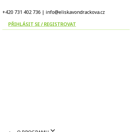
Přeskočit
+420 731 402 736 | info@eliskavondrackova.cz
na
obsah
PŘIHLÁSIT SE / REGISTROVAT