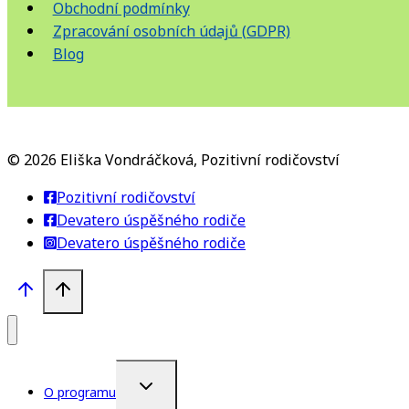
Obchodní podmínky
Zpracování osobních údajů (GDPR)
Blog
© 2026 Eliška Vondráčková, Pozitivní rodičovství
Pozitivní rodičovství
Devatero úspěšného rodiče
Devatero úspěšného rodiče
TOGGLE
O programu
CHILD
MENU