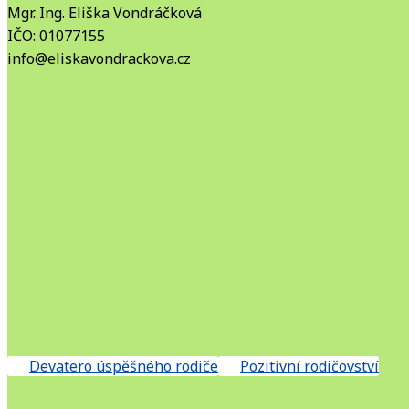
Mgr. Ing. Eliška Vondráčková
IČO: 01077155
info@eliskavondrackova.cz
Devatero úspěšného rodiče
Pozitivní rodičovství