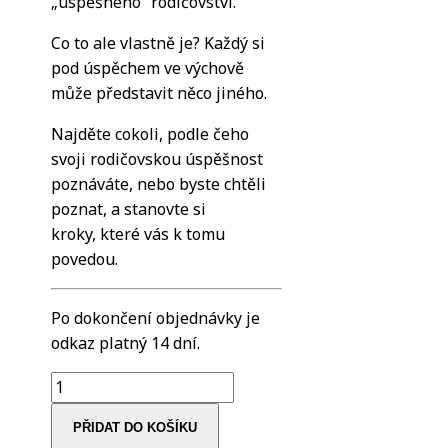
„úspěšného“ rodičovství.
Co to ale vlastně je? Každý si
pod úspěchem ve výchově
může představit něco jiného.
Najděte cokoli, podle čeho
svoji rodičovskou úspěšnost
poznáváte, nebo byste chtěli
poznat, a stanovte si
kroky, které vás k tomu
povedou.
Po dokončení objednávky je
odkaz platný 14 dní.
Jak
být
PŘIDAT DO KOŠÍKU
"úspěšný