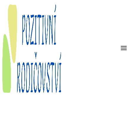
Přeskočit
na
obsah