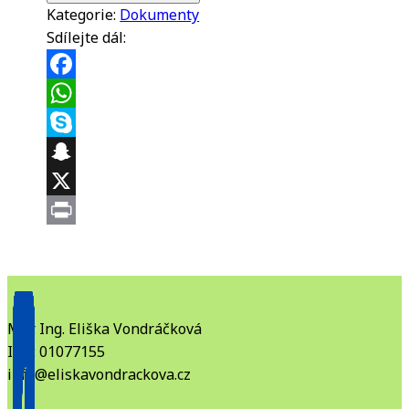
rodič"
Kategorie:
Dokumenty
množství
Sdílejte dál:
Facebook
WhatsApp
Skype
Snapchat
X
Print
Mgr. Ing. Eliška Vondráčková
IČO: 01077155
info@eliskavondrackova.cz